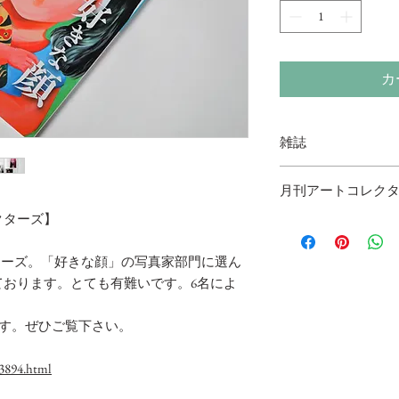
カ
雑誌
月刊アートコレク
クターズ】
書店、HP、Amazo
https://www.tomosha.
クターズ。「好きな顔」の写真家部門に選ん
ております。とても有難いです。6名によ
きます。ぜひご覧下さい。
3894.html