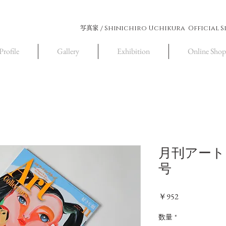
Shinichiro Uchikura Official S
写真家 /
Profile
Gallery
Exhibition
Online Shop
月刊アートコ
号
価
￥952
格
数量
*