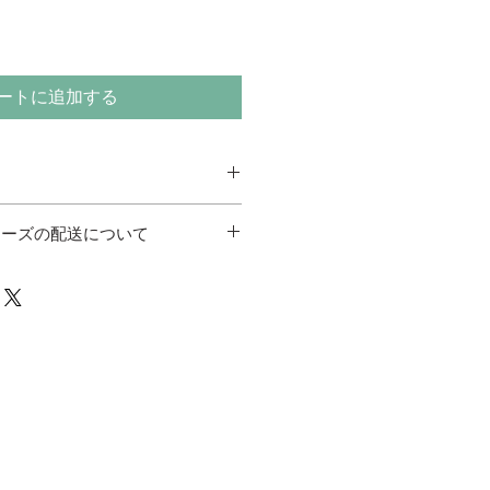
ートに追加する
ターズの配送について
nで購入できます。
com/book/b593894.html