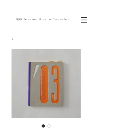
Shinichiro Uchikura Official Site
写真家 /