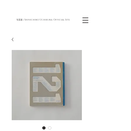
Shinichiro Uchikura Official Site
写真家 /