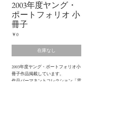
2003年度ヤング・
ポートフォリオ 小
冊子
価
￥0
格
在庫なし
2003年度ヤング・ポートフォリオ小
冊子作品掲載しています。
作品パーマネントコレクション「震
える瞳」4点
2003年度ヤング・ポートフォリ
オ小冊子
2003清里フォトアートミュージアム
商品の配送について
「2003年度ヤング・ポートフォリオ」