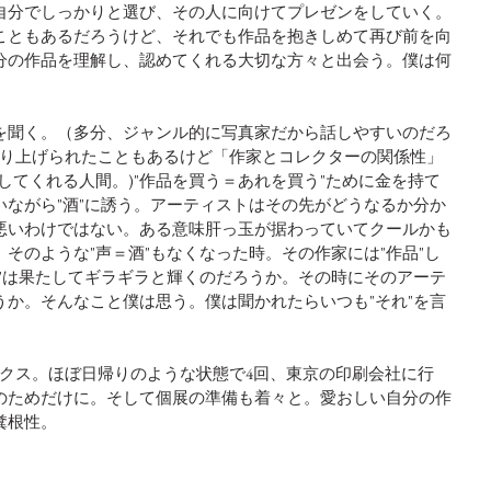
自分でしっかりと選び、その人に向けてプレゼンをしていく。
こともあるだろうけど、それでも作品を抱きしめて再び前を向
分の作品を理解し、認めてくれる大切な方々と出会う。僕は何
を聞く。（多分、ジャンル的に写真家だから話しやすいのだろ
取り上げられたこともあるけど「作家とコレクターの関係性」
してくれる人間。)"作品を買う＝あれを買う"ために金を持て
いながら"酒"に誘う。アーティストはその先がどうなるか分か
悪いわけではない。ある意味肝っ玉が据わっていてクールかも
そのような"声＝酒"もなくなった時。その作家には"作品"し
品"は果たしてギラギラと輝くのだろうか。その時にそのアーテ
うか。そんなこと僕は思う。僕は聞かれたらいつも"それ"を言
ックス。ほぼ日帰りのような状態で4回、東京の印刷会社に行
のためだけに。そして個展の準備も着々と。愛おしい自分の作
根性。 