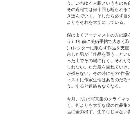
う。いわゆる人脈というものも
その過程では何十回も断られる
き進んでいく。そしたら必ず自
よりもそれを大切にしている。 
僕はよくアーティストの方の話
う）1年前に美術手帖で大きく
(コレクターに限らず作品を支援
余した男が「作品を買う」とい
った上でその場に行く。それが
しれない。ただ歳を重ねていき、
か残らない。その時にその"作
ィストに作家生命はあるのだろ
う。すると連絡もなくなる。 
今月、7月は写真集のクライマ
く。何よりも大切な僕の作品集
品に全力出す。生半可じゃない糞