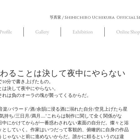
Shinichiro Uchikura Official S
写真家 /
Profile
Gallery
Exhibition
Online Shop
携わることは決して夜中にやらない
10分で書き上げたもの。 
とは決して夜中にやらない。 
それは負のオーラの塊が襲ってくるからだ。
音楽/バラード/酒/余韻に浸る酒に溺れた自分/空見上げたら星
持ち/三日月/満月....."これらは制作に関して全く関係がな
日中にかけてからが一番惑わされない素面の自分だ。燦々と浴
々としていく。作家はいつだって客観的、俯瞰的に自身の作品
うじゃないと前に進めないからだ。誰かに頼るというのは違