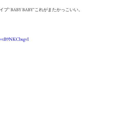
ストライブ" BABY BABY"これがまたかっこいい。
?v=tB9NKCbxgvI