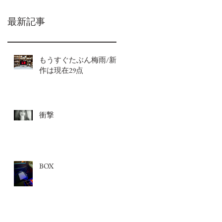
最新記事
もうすぐたぶん梅雨/新
作は現在29点
衝撃
BOX