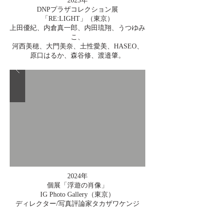
2025年
DNPプラザコレクション展
「RE:LIGHT」（東京）
上田優紀、内倉真一郎、内田琉翔、うつゆみ
こ、
河西美穂、大門美奈、土性愛美、HASEO、
原口はるか、森谷修、渡邉肇。
2024年
個展「浮遊の肖像」
IG Photo Gallery（東京）
ディレクター/写真評論家タカザワケンジ