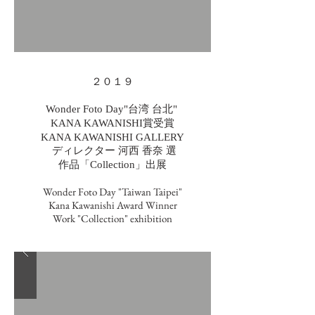
２０１９
Wonder Foto Day"台湾 台北"
KANA KAWANISHI
賞受賞
KANA KAWANISHI GALLERY
ディレクター 河西 香奈
選
作品「Collection」出展
Wonder Foto Day "Taiwan Taipei"
Kana Kawanishi Award Winner
Work "Collection" exhibition