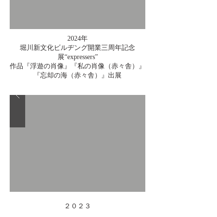
2024年
堀川新文化ビルヂング開業三周年記念
展“expressers”
作品『浮遊の肖像』『私の肖像（赤々舎）』
『忘却の海（赤々舎）』出展
２０２３