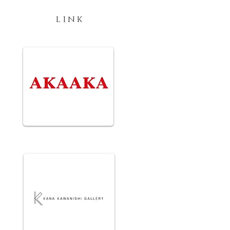
l i n k