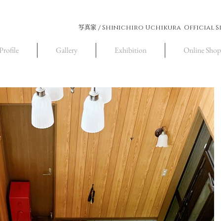
Shinichiro Uchikura Official S
写真家 /
Profile
Gallery
Exhibition
Online Shop